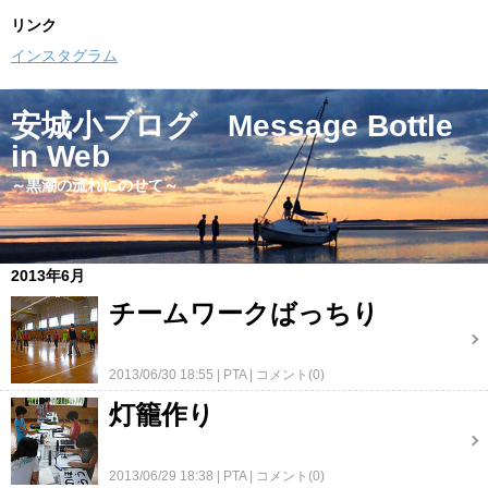
リンク
インスタグラム
安城小ブログ Message Bottle
in Web
～黒潮の流れにのせて～
2013年6月
チームワークばっちり
2013/06/30 18:55
PTA
コメント(0)
灯籠作り
2013/06/29 18:38
PTA
コメント(0)