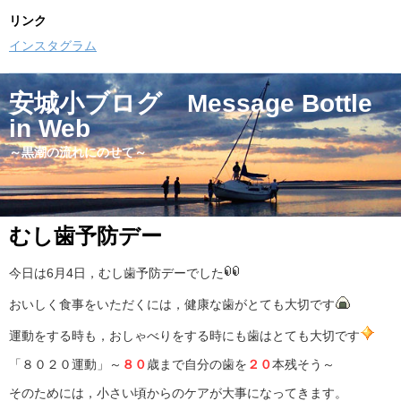
リンク
インスタグラム
安城小ブログ Message Bottle
in Web
～黒潮の流れにのせて～
むし歯予防デー
今日は6月4日，むし歯予防デーでした
おいしく食事をいただくには，健康な歯がとても大切です
運動をする時も，おしゃべりをする時にも歯はとても大切です
「８０２０運動」～
８０
歳まで自分の歯を
２０
本残そう～
そのためには，小さい頃からのケアが大事になってきます。