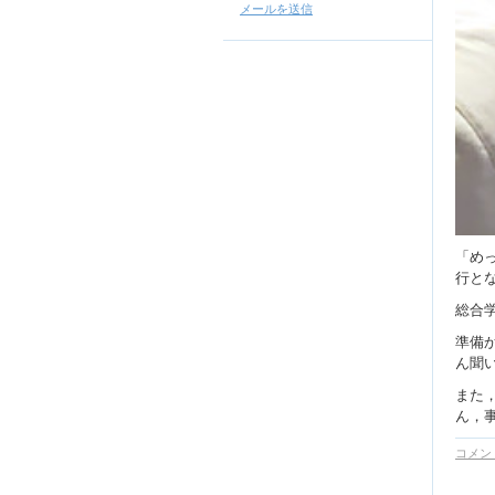
メールを送信
「め
行と
総合
準備
ん聞
また
ん，
コメント