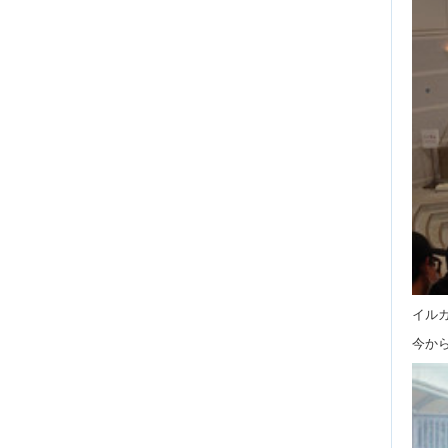
イル
今か