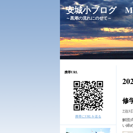
安城小ブログ Messag
～黒潮の流れにのせて～
携帯URL
20
修
2泊
携帯にURLを送る
解団
い締