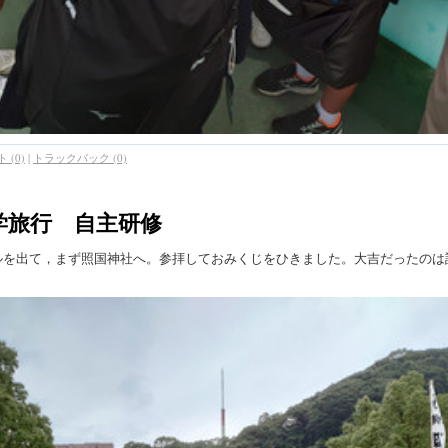
 (0)
|
トラックバック (0)
学旅行 自主研修
ルを出て，まず照国神社へ。参拝しておみくじをひきました。大吉だったのは
？