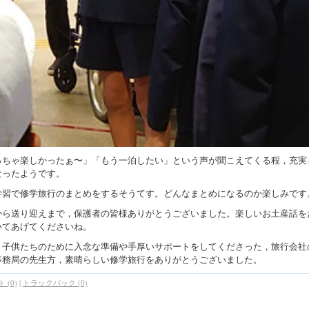
っちゃ楽しかったぁ〜」「もう一泊したい」という声が聞こえてくる程，充実
なったようです。
学習で修学旅行のまとめをするそうてす。どんなまとめになるのか楽しみです
から送り迎えまで，保護者の皆様ありがとうございました。楽しいお土産話を
いてあげてくださいね。
，子供たちのために入念な準備や手厚いサポートをしてくださった，旅行会社
事務局の先生方，素晴らしい修学旅行をありがとうございました。
 (0)
|
トラックバック (0)