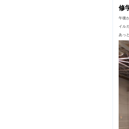
修
午後
イル
あっ