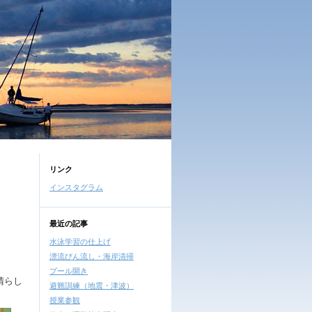
リンク
インスタグラム
最近の記事
水泳学習の仕上げ
漂流びん流し・海岸清掃
プール開き
晴らし
避難訓練（地震・津波）
授業参観