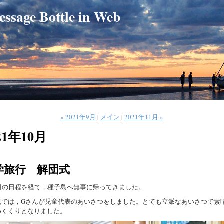
e Bottle in Web
« 2021年9月
|
メイン
|
2021年11月 »
21年10月
学旅行 解団式
3日の日程を経て，種子島へ無事に帰ってきました。
式では，Gさんが児童代表のあいさつをしました。とても立派なあいさつで素
めくくりとなりました。