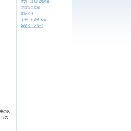
体力・運動能力調査
交通安全教室
奉納相撲
１年生を迎える会
始業式・入学式
生のK
。心の