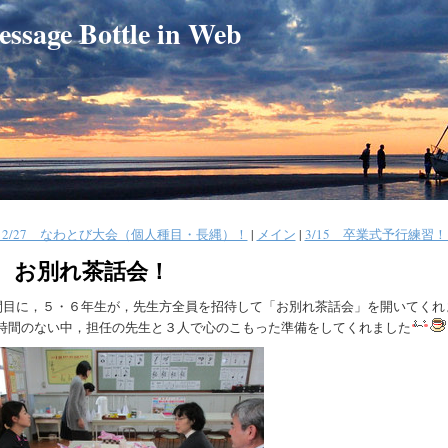
e Bottle in Web
« 2/27 なわとび大会（個人種目・長縄）！
|
メイン
|
3/15 卒業式予行練習！ 
/8 お別れ茶話会！
間目に，５・６年生が，先生方全員を招待して「お別れ茶話会」を開いてくれ
時間のない中，担任の先生と３人で心のこもった準備をしてくれました