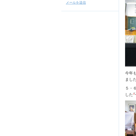
メールを送信
今年
まし
５・
した