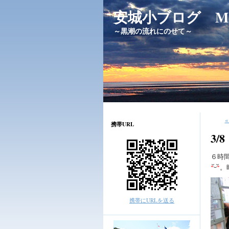
安城小ブログ Messag
～黒潮の流れにのせて～
携帯URL
3
６時
。
携帯にURLを送る