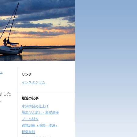
»
リンク
インスタグラム
ました
最近の記事
。
水泳学習の仕上げ
漂流びん流し・海岸清掃
プール開き
避難訓練（地震・津波）
授業参観