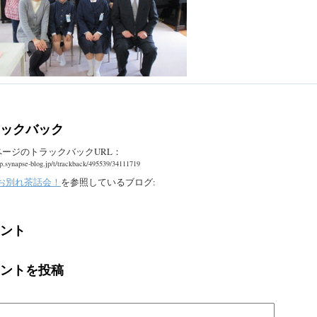
ックバック
ページのトラックバックURL：
pp.synapse-blog.jp/t/trackback/495539/34111719
 お別れ茶話会！
を参照しているブログ:
ント
ントを投稿
：