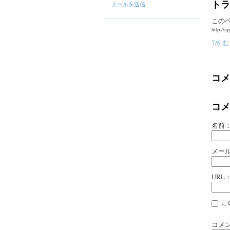
トラ
メールを送信
この
http://a
7/6
コメ
コメ
名前
メー
URL
こ
コメ