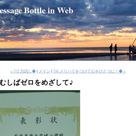
e Bottle in Web
« 7/2 力試し◆
|
メイン
|
7/6 メリハリをつけて心をひとつに！◆ »
/6 むしばゼロをめざして♪