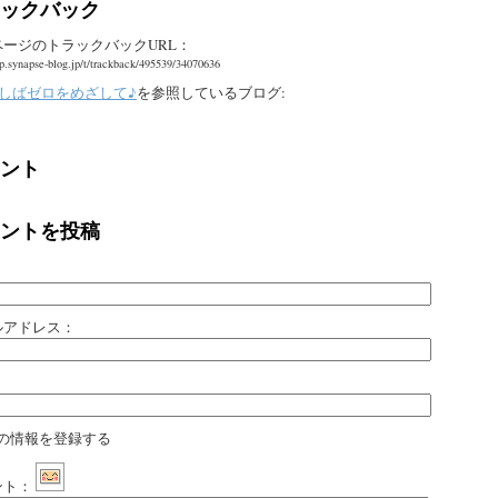
ックバック
ページのトラックバックURL：
pp.synapse-blog.jp/t/trackback/495539/34070636
 むしばゼロをめざして♪
を参照しているブログ:
ント
ントを投稿
：
ルアドレス：
：
の情報を登録する
ント：