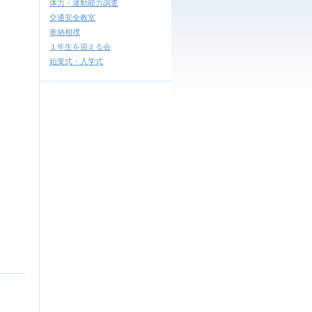
体力・運動能力調査
交通安全教室
奉納相撲
１年生を迎える会
始業式・入学式