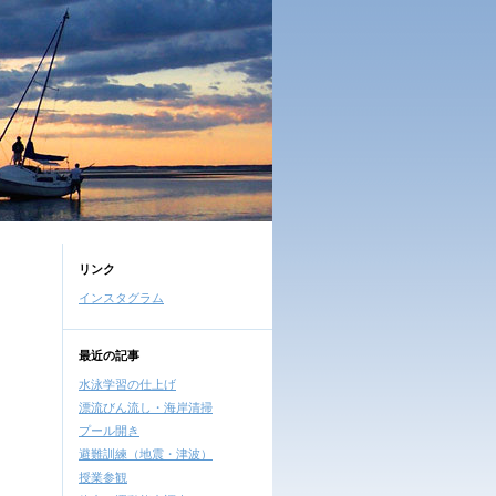
リンク
インスタグラム
最近の記事
水泳学習の仕上げ
漂流びん流し・海岸清掃
プール開き
避難訓練（地震・津波）
授業参観