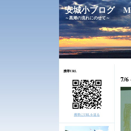
安城小ブログ Messag
～黒潮の流れにのせて～
携帯URL
7
携帯にURLを送る