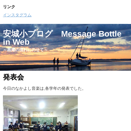
リンク
インスタグラム
安城小ブログ Message Bottle
in Web
～黒潮の流れにのせて～
発表会
今日のなかよし音楽は,各学年の発表でした。