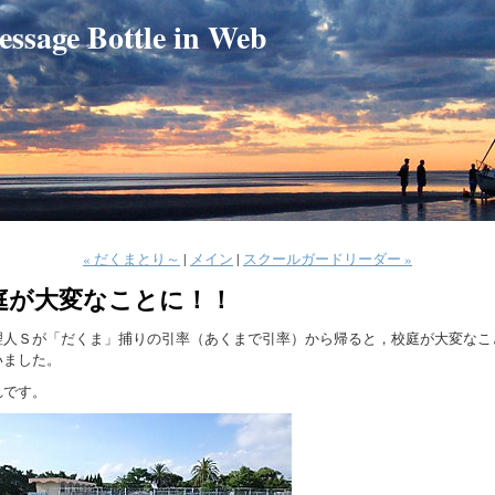
e Bottle in Web
« だくまとり～
|
メイン
|
スクールガードリーダー »
庭が大変なことに！！
人Ｓが「だくま」捕りの引率（あくまで引率）から帰ると，校庭が大変なこ
いました。
です。