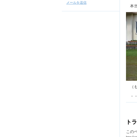
メールを送信
本当
（も
・・
トラ
この
http://a