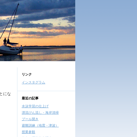
リンク
インスタグラム
とにな
最近の記事
水泳学習の仕上げ
漂流びん流し・海岸清掃
プール開き
避難訓練（地震・津波）
授業参観