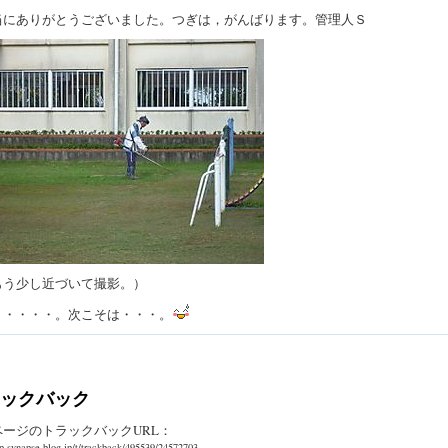
にありがとうございました。つぎは，がんばります。管理人Ｓ
う少し近づいて撮影。）
・・・・。次こそは・・・。
ックバック
ページのトラックバックURL：
pp.synapse-blog.jp/t/trackback/495539/24572703