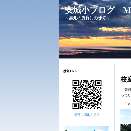
安城小ブログ Messag
～黒潮の流れにのせて～
携帯URL
校
管理
って
これ
携帯にURLを送る