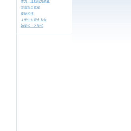
体力・運動能力調査
交通安全教室
奉納相撲
１年生を迎える会
始業式・入学式