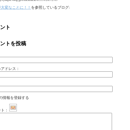
が大変なことに！！
を参照しているブログ:
ント
ントを投稿
：
ルアドレス：
：
の情報を登録する
ント：